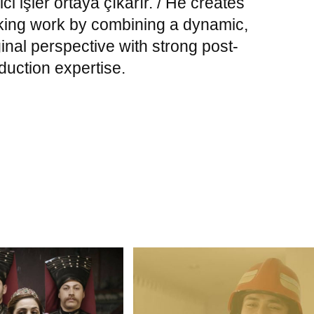
ici işler ortaya çıkarır. / He creates
iking work by combining a dynamic,
ginal perspective with strong post-
duction expertise.