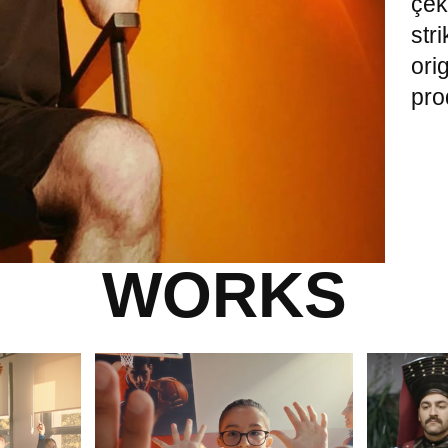
çek
str
ori
pro
WORKS