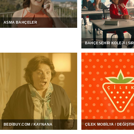
ASMA BAHÇELER
BAHÇESEHIR KOLEJI / SI
BEDIBUY.COM / KAYNANA
ÇILEK MOBILYA / DEĞIŞTI