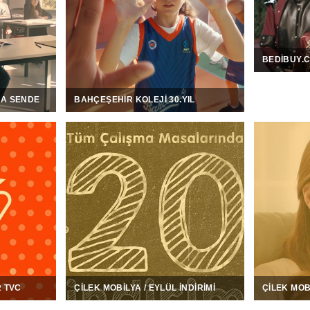
BEDIBUY.
RA SENDE
BAHÇEŞEHIR KOLEJI 30.YIL
R TVC
ÇILEK MOBILYA / EYLÜL İNDIRIMI
ÇILEK MOB