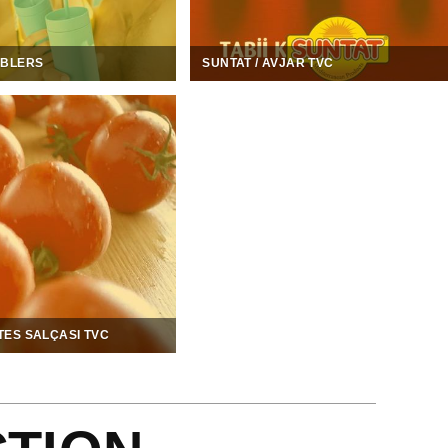
MBLERS
SUNTAT / AVJAR TVC
TES SALÇASI TVC