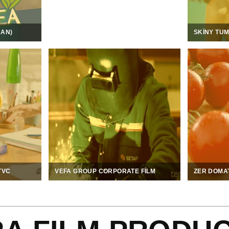
CAN)
SKINY TU
TVC
VEFA GROUP CORPORATE FILM
ZER DOMA