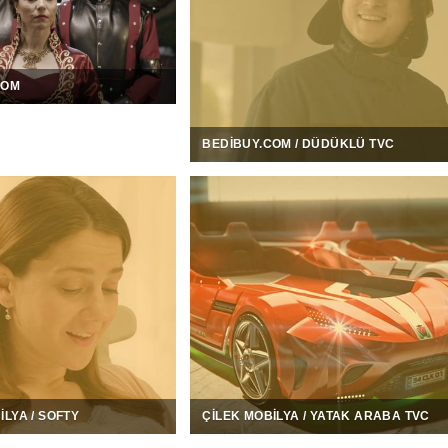
COM
BEDIBUY.COM / DÜDÜKLÜ TVC
ILYA / SOFTY
ÇILEK MOBILYA / YATAK ARABA TVC